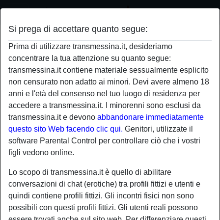
Si prega di accettare quanto segue:
Profilo di Scalmanata00
Prima di utilizzare transmessina.it, desideriamo
concentrare la tua attenzione su quanto segue:
transmessina.it contiene materiale sessualmente esplicito
non censurato non adatto ai minori. Devi avere almeno 18
anni e l'età del consenso nel tuo luogo di residenza per
accedere a transmessina.it. I minorenni sono esclusi da
transmessina.it e devono
abbandonare immediatamente
questo sito Web facendo clic qui.
Genitori, utilizzate il
software Parental Control per controllare ciò che i vostri
figli vedono online.
Lo scopo di transmessina.it è quello di abilitare
conversazioni di chat (erotiche) tra profili fittizi e utenti e
quindi contiene profili fittizi. Gli incontri fisici non sono
possibili con questi profili fittizi. Gli utenti reali possono
star
chat
Aggiungi
Chatta adesso
essere trovati anche sul sito web. Per differenziare questi