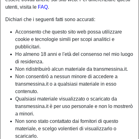
utenti, visita le
FAQ
.
Nickname:
Scalmanata00
Dichiari che i seguenti fatti sono accurati:
Età:
28
Acconsento che questo sito web possa utilizzare
Paese:
Italia
cookie e tecnologie simili per scopi analitici e
Provincia:
Palermo
pubblicitari.
Sesso:
Shemale
Ho almeno 18 anni e l'età del consenso nel mio luogo
Sessualità:
Gay
di residenza.
Relazione:
Single
Non ridistribuirò alcun materiale da transmessina.it.
Non consentirò a nessun minore di accedere a
Colore dei capelli:
Bionde
transmessina.it o a qualsiasi materiale in esso
Colore degli occhi:
Castani
contenuto.
Altezza:
149 cm
Qualsiasi materiale visualizzato o scaricato da
Peso:
47 Kg
transmessina.it è per uso personale e non lo mostrerò
Depilata:
Sì
a minori.
Fumatrice:
Sì
Non sono stato contattato dai fornitori di questo
materiale, e scelgo volentieri di visualizzarlo o
scaricarlo.
person_pin
Descrizione