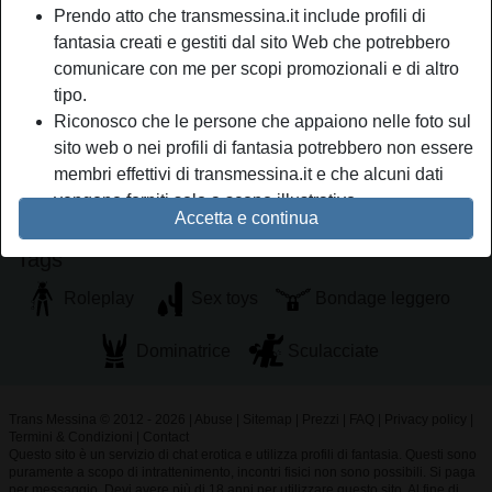
Prendo atto che transmessina.it include profili di
Mi piacciono le situazioni clandestine e gli scambi di
fantasia creati e gestiti dal sito Web che potrebbero
coppie, vorrei provare l ebrrezza di un orgia dove non si
comunicare con me per scopi promozionali e di altro
distinguono i corpi l uni dagli altri... e chi vuole le stesse
tipo.
cose che desidero io? Scrivi
Riconosco che le persone che appaiono nelle foto sul
sito web o nei profili di fantasia potrebbero non essere
Sta cercando
membri effettivi di transmessina.it e che alcuni dati
Uomo, Etero
vengono forniti solo a scopo illustrativo.
Accetta e continua
Riconosco che transmessina.it non effettua indagini
sui precedenti dei suoi membri e che il sito Web non
Tags
tenta altrimenti di verificare l'esattezza delle
Roleplay
Sex toys
Bondage leggero
dichiarazioni rese dai suoi membri.
Dominatrice
Sculacciate
Trans Messina © 2012 - 2026
|
Abuse
|
Sitemap
|
Prezzi
|
FAQ
|
Privacy policy
|
Termini & Condizioni
|
Contact
Questo sito è un servizio di chat erotica e utilizza profili di fantasia. Questi sono
puramente a scopo di intrattenimento, incontri fisici non sono possibili. Si paga
per messaggio. Devi avere più di 18 anni per utilizzare questo sito. Al fine di